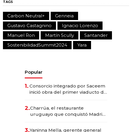
TAGS
Carbon Neutral+
Genneia
Gustavo Castagnino
Ignacio Lorenzo
Manuel Ron
Martín Scully
Santander
SostenibilidadSummit2024
Yara
Popular
1.
Consorcio integrado por Saceem
inició obra del primer viaducto de
los Accesos Este a Montevideo;
inversión total asciende a US$ 54
2.
Charrúa, el restaurante
millones
uruguayo que conquistó Madrid:
sirve 300 cubiertos diarios, agota
reservas con un mes de
3.
Yaninna Mella, gerente general