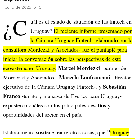
1 Julio de 2025 16.45
¿C
uál es el estado de situación de las fintech en
Uruguay?
El reciente informe presentado por
la Cámara Uruguay Fintech -elaborado por la
consultora Mordezki y Asociados- fue el puntapié para
iniciar la conversación sobre las perspectivas de este
Marcel Mordezki
ecosistema en Uruguay.
-partner de
Marcelo Lanfranconi
Mordezki y Asociados-.
-director
Sebastián
ejecutivo de la Cámara Uruguay Fintech-, y
Franco
-territory manager de Evertec para Uruguay-
expusieron cuáles son los principales desafíos y
oportunidades del sector en el país.
"
El documento sostiene, entre otras cosas, que
Uruguay