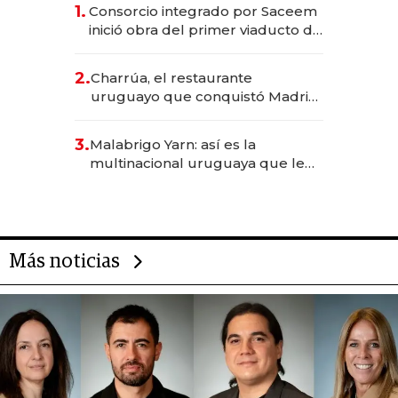
1.
Consorcio integrado por Saceem
inició obra del primer viaducto de
los Accesos Este a Montevideo;
inversión total asciende a US$ 54
2.
Charrúa, el restaurante
millones
uruguayo que conquistó Madrid:
sirve 300 cubiertos diarios, agota
reservas con un mes de
3.
Malabrigo Yarn: así es la
anticipación y prepara apertura
multinacional uruguaya que le
da de tejer al mundo
Más noticias