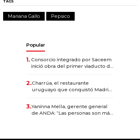
TAGS
Mariana Gallo
Pepsico
Popular
1.
Consorcio integrado por Saceem
inició obra del primer viaducto de
los Accesos Este a Montevideo;
inversión total asciende a US$ 54
2.
Charrúa, el restaurante
millones
uruguayo que conquistó Madrid:
sirve 300 cubiertos diarios, agota
reservas con un mes de
3.
Yaninna Mella, gerente general
anticipación y prepara apertura
de ANDA: “Las personas son más
importantes que los problemas”