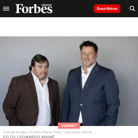
Suscribirse
SUMMIT
Matías Prado y Pablo Pesce. Foto: Leonardo Mainé
FOTO: LEONARDO MAINÉ