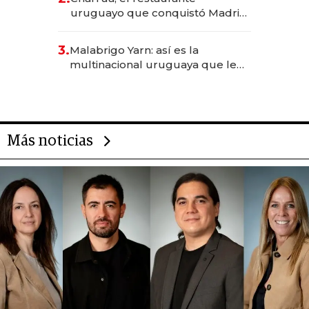
millones
uruguayo que conquistó Madrid:
sirve 300 cubiertos diarios, agota
reservas con un mes de
3.
Malabrigo Yarn: así es la
anticipación y prepara apertura
multinacional uruguaya que le
da de tejer al mundo
Más noticias