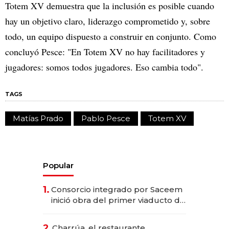
Totem XV demuestra que la inclusión es posible cuando
hay un objetivo claro, liderazgo comprometido y, sobre
todo, un equipo dispuesto a construir en conjunto. Como
concluyó Pesce: "En Totem XV no hay facilitadores y
jugadores: somos todos jugadores. Eso cambia todo".
TAGS
Matías Prado
Pablo Pesce
Totem XV
Popular
1.
Consorcio integrado por Saceem
inició obra del primer viaducto de
los Accesos Este a Montevideo;
inversión total asciende a US$ 54
2.
Charrúa, el restaurante