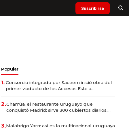
Suscribirse
Popular
1.
Consorcio integrado por Saceem inició obra del
primer viaducto de los Accesos Este a
Montevideo; inversión total asciende a US$ 54
millones
2.
Charrúa, el restaurante uruguayo que
conquistó Madrid: sirve 300 cubiertos diarios,
agota reservas con un mes de anticipación y
prepara apertura
3.
Malabrigo Yarn: así es la multinacional uruguaya