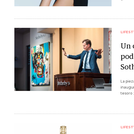
LIFEST
Un c
pod
Sot
La piez
inaugur
tesoro 
LIFEST