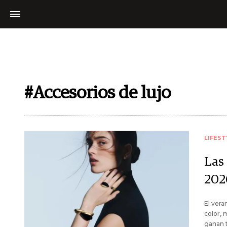
#Accesorios de lujo
LIFEST
Las
202
El vera
color, 
ganan t