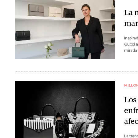
La 
mar
Inspira
Gucci a
mirada 
MILLO
Los 
enf
afe
La tran