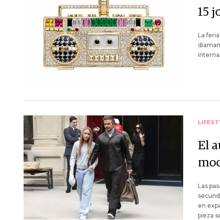
15 
La feri
diamant
interna
LIFEST
El a
mod
Las pas
secunda
en expa
pieza s