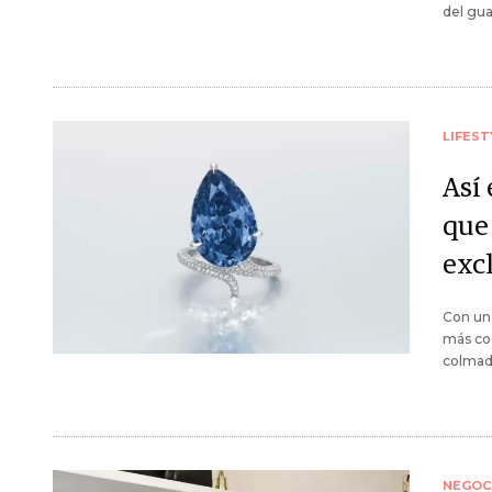
del gu
LIFEST
Así 
que
exc
Con un 
más cod
colmad
NEGOC