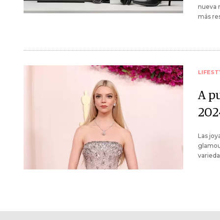
nueva n
más res
LIFEST
A pu
202
Las joy
glamour
varieda