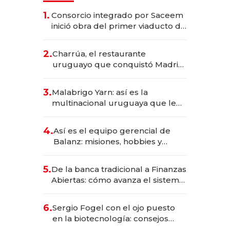
1.
Consorcio integrado por Saceem
inició obra del primer viaducto de
los Accesos Este a Montevideo;
inversión total asciende a US$ 54
2.
Charrúa, el restaurante
millones
uruguayo que conquistó Madrid:
sirve 300 cubiertos diarios, agota
reservas con un mes de
3.
Malabrigo Yarn: así es la
anticipación y prepara apertura
multinacional uruguaya que le
da de tejer al mundo
4.
Así es el equipo gerencial de
Balanz: misiones, hobbies y
metas para este año
5.
De la banca tradicional a Finanzas
Abiertas: cómo avanza el sistema
financiero uruguayo
6.
Sergio Fogel con el ojo puesto
en la biotecnología: consejos
para emprendedores,