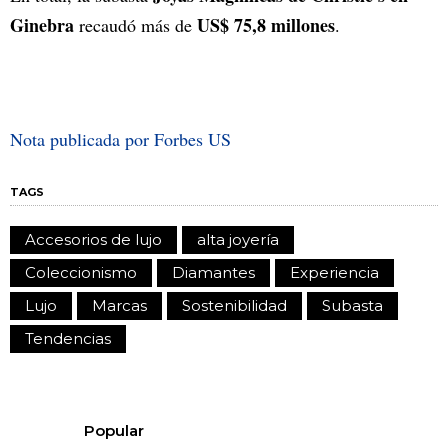
Ginebra
US$ 75,8 millones
recaudó más de
.
Nota publicada por Forbes US
TAGS
Accesorios de lujo
alta joyería
Coleccionismo
Diamantes
Experiencia
Lujo
Marcas
Sostenibilidad
Subasta
Tendencias
Popular