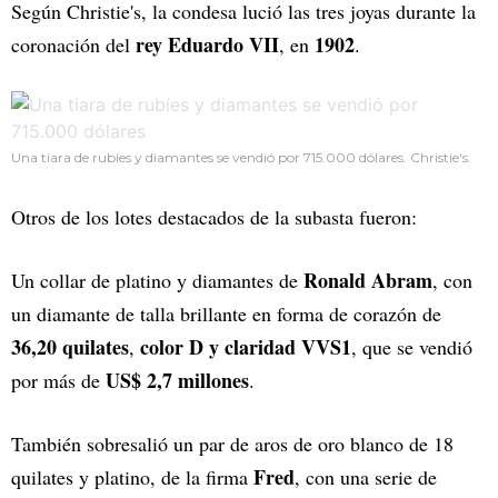
Según Christie's, la condesa lució las tres joyas durante la
rey Eduardo VII
1902
coronación del
, en
.
Una tiara de rubíes y diamantes se vendió por 715.000 dólares. Christie's.
Otros de los lotes destacados de la subasta fueron:
Ronald Abram
Un collar de platino y diamantes de
, con
un diamante de talla brillante en forma de corazón de
36,20 quilates
color D y claridad VVS1
,
, que se vendió
US$ 2,7 millones
por más de
.
También sobresalió un par de aros de oro blanco de 18
Fred
quilates y platino, de la firma
, con una serie de