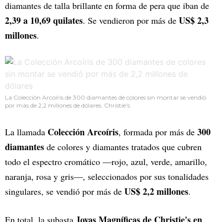
diamantes de talla brillante en forma de pera que iban de
2,39 a 10,69 quilates
US$ 2,3
. Se vendieron por más de
millones
.
La Colección Arcoíris de 300 diamantes de colores sin montar se vendió
por más de 2,2 millones de dólares. Christie's.
Colección Arcoíris
300
La llamada
, formada por más de
diamantes
de colores y diamantes tratados que cubren
todo el espectro cromático —rojo, azul, verde, amarillo,
naranja, rosa y gris—, seleccionados por sus tonalidades
US$ 2,2 millones
singulares, se vendió por más de
.
Joyas Magníficas de Christie's en
En total, la subasta