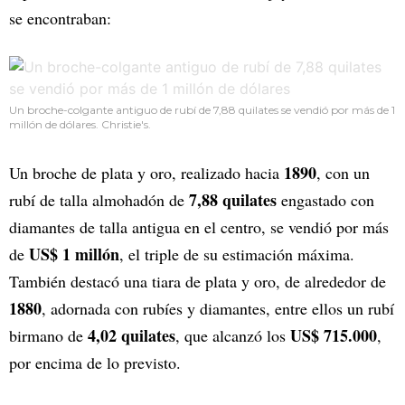
se encontraban:
Un broche-colgante antiguo de rubí de 7,88 quilates se vendió por más de 1
millón de dólares. Christie's.
1890
Un broche de plata y oro, realizado hacia
, con un
7,88 quilates
rubí de talla almohadón de
engastado con
diamantes de talla antigua en el centro, se vendió por más
US$ 1 millón
de
, el triple de su estimación máxima.
También destacó una tiara de plata y oro, de alrededor de
1880
, adornada con rubíes y diamantes, entre ellos un rubí
4,02 quilates
US$ 715.000
birmano de
, que alcanzó los
,
por encima de lo previsto.