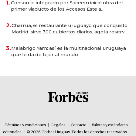
1.
Consorcio integrado por Saceem inició obra del
primer viaducto de los Accesos Este a
Montevideo; inversión total asciende a US$ 54
millones
2.
Charrúa, el restaurante uruguayo que conquistó
Madrid: sirve 300 cubiertos diarios, agota reservas
con un mes de anticipación y prepara apertura
3.
Malabrigo Yarn: así es la multinacional uruguaya
que le da de tejer al mundo
Términos y condiciones
|
Legales
|
Contacto
|
Valores y estándares
editoriales
|
© 2026. Forbes Uruguay. Todos los derechos reservados.