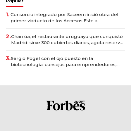
Popular
1.
Consorcio integrado por Saceem inició obra del
primer viaducto de los Accesos Este a
Montevideo; inversión total asciende a US$ 54
millones
2.
Charrúa, el restaurante uruguayo que conquistó
Madrid: sirve 300 cubiertos diarios, agota reservas
con un mes de anticipación y prepara apertura
3.
Sergio Fogel con el ojo puesto en la
biotecnología: consejos para emprendedores,
oportunidades de inversión y el rol de la IA