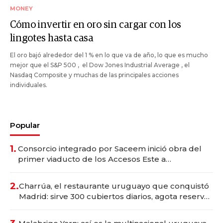
MONEY
Cómo invertir en oro sin cargar con los
lingotes hasta casa
El oro bajó alrededor del 1 % en lo que va de año, lo que es mucho
mejor que el S&P 500 , el Dow Jones Industrial Average , el
Nasdaq Composite y muchas de las principales acciones
individuales.
Popular
1.
Consorcio integrado por Saceem inició obra del
primer viaducto de los Accesos Este a
Montevideo; inversión total asciende a US$ 54
millones
2.
Charrúa, el restaurante uruguayo que conquistó
Madrid: sirve 300 cubiertos diarios, agota reservas
con un mes de anticipación y prepara apertura