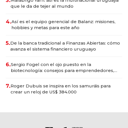
3.
Malabrigo Yarn: así es la multinacional uruguaya
que le da de tejer al mundo
4.
Así es el equipo gerencial de Balanz: misiones,
hobbies y metas para este año
5.
De la banca tradicional a Finanzas Abiertas: cómo
avanza el sistema financiero uruguayo
6.
Sergio Fogel con el ojo puesto en la
biotecnología: consejos para emprendedores,
oportunidades de inversión y el rol de la IA
7.
Roger Dubuis se inspira en los samuráis para
crear un reloj de US$ 384.000