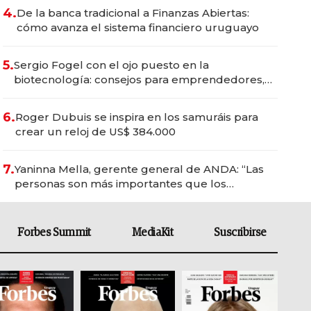
4.
De la banca tradicional a Finanzas Abiertas:
cómo avanza el sistema financiero uruguayo
5.
Sergio Fogel con el ojo puesto en la
biotecnología: consejos para emprendedores,
oportunidades de inversión y el rol de la IA
6.
Roger Dubuis se inspira en los samuráis para
crear un reloj de US$ 384.000
7.
Yaninna Mella, gerente general de ANDA: “Las
personas son más importantes que los
problemas”
Forbes Summit
MediaKit
Suscribirse