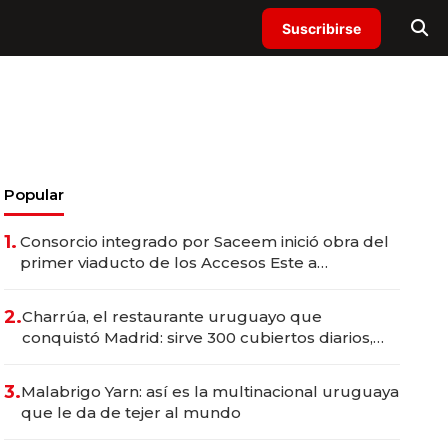
Suscribirse
Popular
1.
Consorcio integrado por Saceem inició obra del
primer viaducto de los Accesos Este a
Montevideo; inversión total asciende a US$ 54
millones
2.
Charrúa, el restaurante uruguayo que
conquistó Madrid: sirve 300 cubiertos diarios,
agota reservas con un mes de anticipación y
prepara apertura
3.
Malabrigo Yarn: así es la multinacional uruguaya
que le da de tejer al mundo