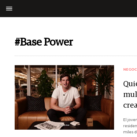
#Base Power
NEGOC
Quié
mul
crea
El jove
residen
miles d