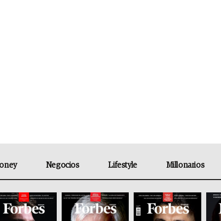
oney
Negocios
Lifestyle
Millonarios