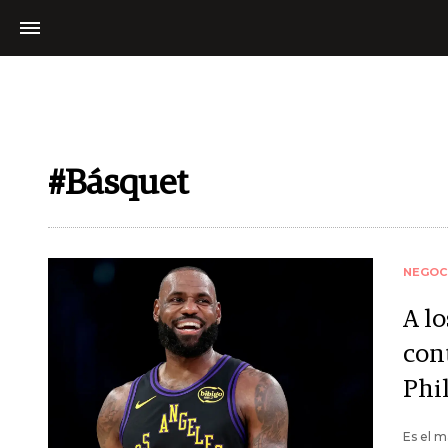
#Básquet
NEGOC
A l
con
Phi
Es el m