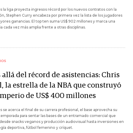
s la liga proyecta ingresos récord por los nuevos contratos con la
ión, Stephen Curry encabeza por primera vez la lista de los jugadores
yores ganancias. El top ten suma US$ 902 millones y marca una
ia cada vez más amplia frente a otras disciplinas.
IOS
allá del récord de asistencias: Chris
, la estrella de la NBA que construyó
imperio de US$ 400 millones
s se acerca el final de su carrera profesional, el base aprovecha su
temporada para sentar las bases de un entramado comercial que
desde snacks veganos y producción audiovisual hasta inversiones en
gía deportiva, fútbol femenino y críquet.