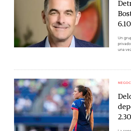
Det
Bost
6.1
Un grup
privado
una vez
NEGOC
Delo
dep
2.3
La cons