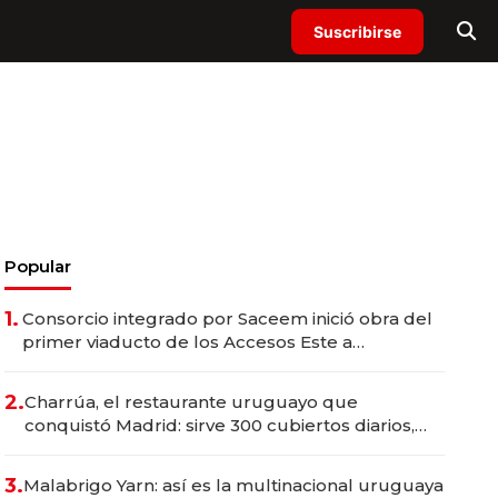
Suscribirse
Popular
1.
Consorcio integrado por Saceem inició obra del
primer viaducto de los Accesos Este a
Montevideo; inversión total asciende a US$ 54
millones
2.
Charrúa, el restaurante uruguayo que
conquistó Madrid: sirve 300 cubiertos diarios,
agota reservas con un mes de anticipación y
prepara apertura
3.
Malabrigo Yarn: así es la multinacional uruguaya