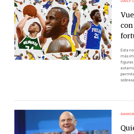
DAILY 
Vue
con
for
Esta no
más imp
figuras
externo
permite
sobresa
RANKI
Quié