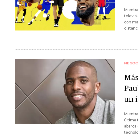
Mientra
televis
con ma
distanc
NEGOC
Más 
Paul
un 
Mientra
última 
abarca 
tecnolo