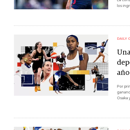
los ing
DAILY 
Una
dep
año
Por pri
gananci
Osaka y