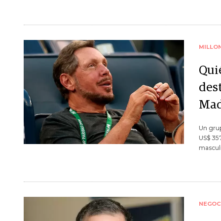
MILLO
Qui
des
Mad
Un grup
US$ 357
mascul
NEGOC