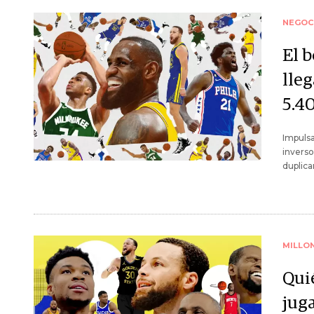
NEGOC
El b
lle
5.4
Impulsa
inverso
duplica
MILLO
Qui
jug