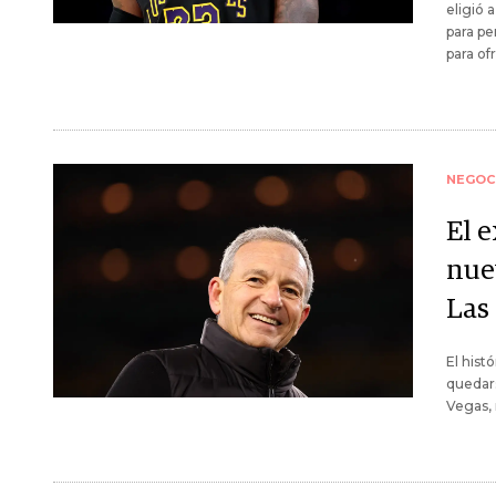
eligió 
para pe
para of
NEGOC
El e
nue
Las
El hist
quedars
Vegas, 