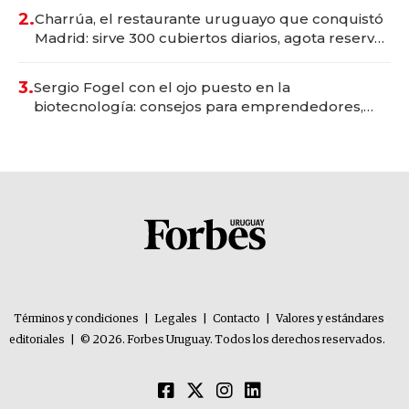
millones
2.
Charrúa, el restaurante uruguayo que conquistó
Madrid: sirve 300 cubiertos diarios, agota reservas
con un mes de anticipación y prepara apertura
3.
Sergio Fogel con el ojo puesto en la
biotecnología: consejos para emprendedores,
oportunidades de inversión y el rol de la IA
Términos y condiciones
|
Legales
|
Contacto
|
Valores y estándares
editoriales
|
© 2026. Forbes Uruguay. Todos los derechos reservados.