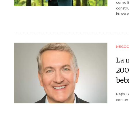
como Es
constru
busca e
NEGOC
La 
200
beb
PepsiCo
con un 