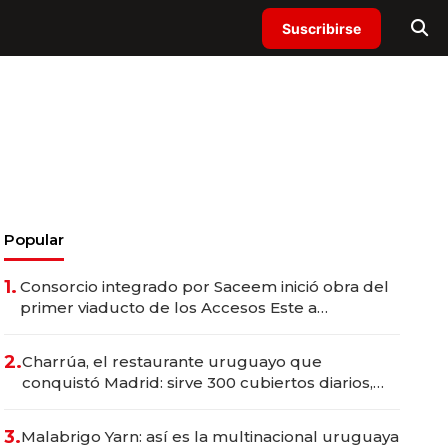
Suscribirse
Popular
1.
Consorcio integrado por Saceem inició obra del
primer viaducto de los Accesos Este a
Montevideo; inversión total asciende a US$ 54
millones
2.
Charrúa, el restaurante uruguayo que
conquistó Madrid: sirve 300 cubiertos diarios,
agota reservas con un mes de anticipación y
prepara apertura
3.
Malabrigo Yarn: así es la multinacional uruguaya