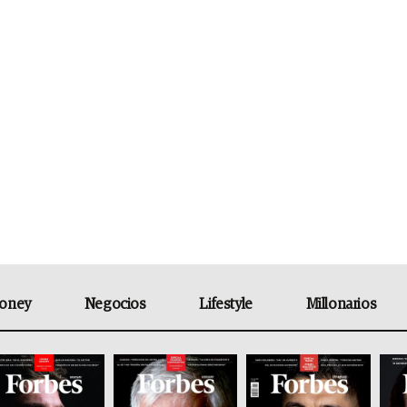
oney
Negocios
Lifestyle
Millonarios