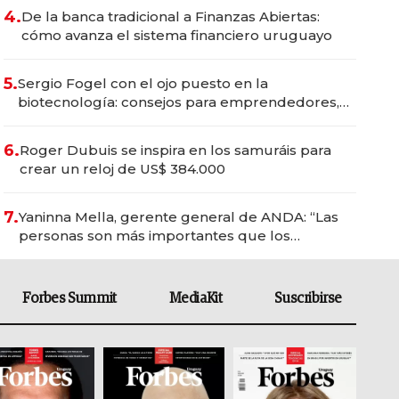
4.
De la banca tradicional a Finanzas Abiertas:
cómo avanza el sistema financiero uruguayo
5.
Sergio Fogel con el ojo puesto en la
biotecnología: consejos para emprendedores,
oportunidades de inversión y el rol de la IA
6.
Roger Dubuis se inspira en los samuráis para
crear un reloj de US$ 384.000
7.
Yaninna Mella, gerente general de ANDA: “Las
personas son más importantes que los
problemas”
Forbes Summit
MediaKit
Suscribirse