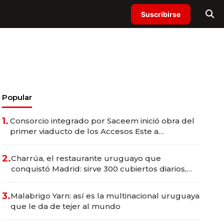
Suscribirse
Popular
1.
Consorcio integrado por Saceem inició obra del
primer viaducto de los Accesos Este a
Montevideo; inversión total asciende a US$ 54
millones
2.
Charrúa, el restaurante uruguayo que
conquistó Madrid: sirve 300 cubiertos diarios,
agota reservas con un mes de anticipación y
prepara apertura
3.
Malabrigo Yarn: así es la multinacional uruguaya
que le da de tejer al mundo