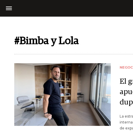
#Bimba y Lola
NEGOC
El 
apu
dupl
La estr
interna
de expa