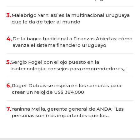
con un mes de anticipación y prepara apertura
3.
Malabrigo Yarn: así es la multinacional uruguaya
que le da de tejer al mundo
4.
De la banca tradicional a Finanzas Abiertas: cómo
avanza el sistema financiero uruguayo
5.
Sergio Fogel con el ojo puesto en la
biotecnología: consejos para emprendedores,
oportunidades de inversión y el rol de la IA
6.
Roger Dubuis se inspira en los samuráis para
crear un reloj de US$ 384.000
7.
Yaninna Mella, gerente general de ANDA: “Las
personas son más importantes que los
problemas”