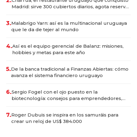
2.
Charrúa, el restaurante uruguayo que conquistó
Madrid: sirve 300 cubiertos diarios, agota reservas
con un mes de anticipación y prepara apertura
3.
Malabrigo Yarn: así es la multinacional uruguaya
que le da de tejer al mundo
4.
Así es el equipo gerencial de Balanz: misiones,
hobbies y metas para este año
5.
De la banca tradicional a Finanzas Abiertas: cómo
avanza el sistema financiero uruguayo
6.
Sergio Fogel con el ojo puesto en la
biotecnología: consejos para emprendedores,
oportunidades de inversión y el rol de la IA
7.
Roger Dubuis se inspira en los samuráis para
crear un reloj de US$ 384.000