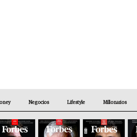
oney
Negocios
Lifestyle
Millonarios