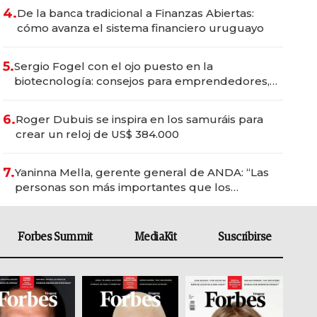
4.
De la banca tradicional a Finanzas Abiertas:
cómo avanza el sistema financiero uruguayo
5.
Sergio Fogel con el ojo puesto en la
biotecnología: consejos para emprendedores,
oportunidades de inversión y el rol de la IA
6.
Roger Dubuis se inspira en los samuráis para
crear un reloj de US$ 384.000
7.
Yaninna Mella, gerente general de ANDA: “Las
personas son más importantes que los
problemas”
Forbes Summit
MediaKit
Suscribirse