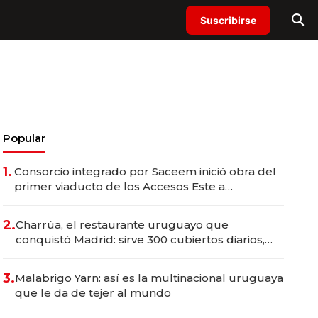
Suscribirse
Popular
1.
Consorcio integrado por Saceem inició obra del
primer viaducto de los Accesos Este a
Montevideo; inversión total asciende a US$ 54
millones
2.
Charrúa, el restaurante uruguayo que
conquistó Madrid: sirve 300 cubiertos diarios,
agota reservas con un mes de anticipación y
prepara apertura
3.
Malabrigo Yarn: así es la multinacional uruguaya
que le da de tejer al mundo