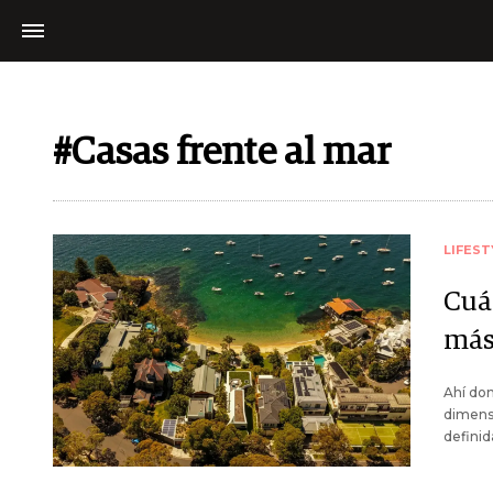
#Casas frente al mar
LIFEST
Cuá
más
Ahí don
dimensi
definid