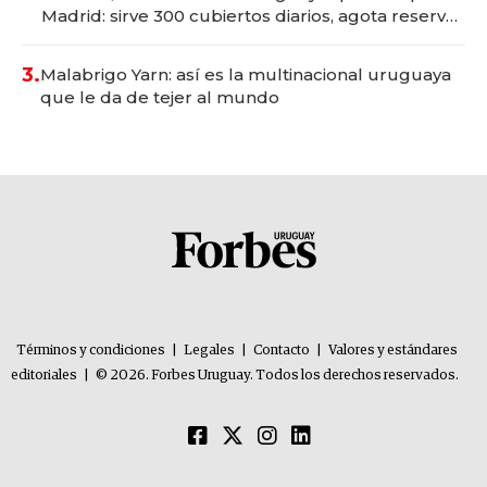
Madrid: sirve 300 cubiertos diarios, agota reservas
con un mes de anticipación y prepara apertura
3.
Malabrigo Yarn: así es la multinacional uruguaya
que le da de tejer al mundo
Términos y condiciones
|
Legales
|
Contacto
|
Valores y estándares
editoriales
|
© 2026. Forbes Uruguay. Todos los derechos reservados.