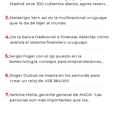
Madrid: sirve 300 cubiertos diarios, agota reservas
con un mes de anticipación y prepara apertura
3.
Malabrigo Yarn: así es la multinacional uruguaya
que le da de tejer al mundo
4.
De la banca tradicional a Finanzas Abiertas: cómo
avanza el sistema financiero uruguayo
5.
Sergio Fogel con el ojo puesto en la
biotecnología: consejos para emprendedores,
oportunidades de inversión y el rol de la IA
6.
Roger Dubuis se inspira en los samuráis para
crear un reloj de US$ 384.000
7.
Yaninna Mella, gerente general de ANDA: “Las
personas son más importantes que los
problemas”