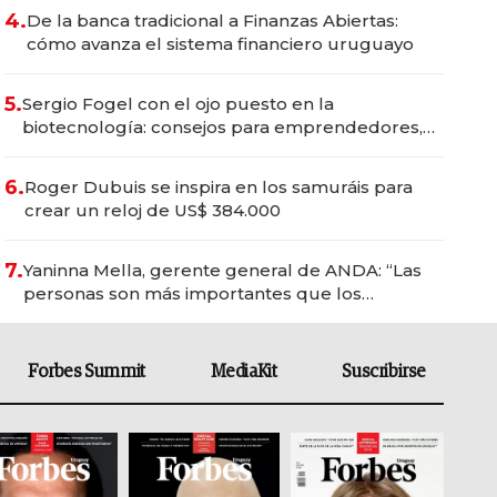
4.
De la banca tradicional a Finanzas Abiertas:
cómo avanza el sistema financiero uruguayo
5.
Sergio Fogel con el ojo puesto en la
biotecnología: consejos para emprendedores,
oportunidades de inversión y el rol de la IA
6.
Roger Dubuis se inspira en los samuráis para
crear un reloj de US$ 384.000
7.
Yaninna Mella, gerente general de ANDA: “Las
personas son más importantes que los
problemas”
Forbes Summit
MediaKit
Suscribirse