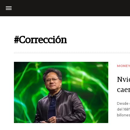
#Corrección
MONE
Nvid
cae
Desde e
del 168
billones