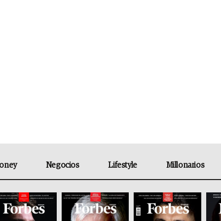
oney
Negocios
Lifestyle
Millonarios