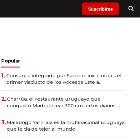
Suscribirse
Popular
1.
Consorcio integrado por Saceem inició obra del
primer viaducto de los Accesos Este a
Montevideo; inversión total asciende a US$ 54
millones
2.
Charrúa, el restaurante uruguayo que
conquistó Madrid: sirve 300 cubiertos diarios,
agota reservas con un mes de anticipación y
prepara apertura
3.
Malabrigo Yarn: así es la multinacional uruguaya
que le da de tejer al mundo