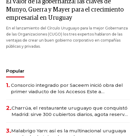
El valor de la gobernanza: las claves de
Munyo, Guerra y Mayer para el crecimiento
empresarial en Uruguay
En el lanzamiento del Círculo Uruguayo para la mejor Gobernanza
de las Organizaciones (CUGO) los tres expertos hablaron de las
ventajas de crear un buen gobierno corporativo en compañías
públicas y privadas.
Popular
1.
Consorcio integrado por Saceem inició obra del
primer viaducto de los Accesos Este a
Montevideo; inversión total asciende a US$ 54
millones
2.
Charrúa, el restaurante uruguayo que conquistó
Madrid: sirve 300 cubiertos diarios, agota reservas
con un mes de anticipación y prepara apertura
3.
Malabrigo Yarn: así es la multinacional uruguaya