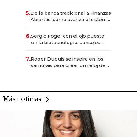
metas para este año
5.
De la banca tradicional a Finanzas
Abiertas: cómo avanza el sistema
financiero uruguayo
6.
Sergio Fogel con el ojo puesto
en la biotecnología: consejos
para emprendedores,
oportunidades de inversión y el
7.
Roger Dubuis se inspira en los
rol de la IA
samuráis para crear un reloj de
US$ 384.000
Más noticias