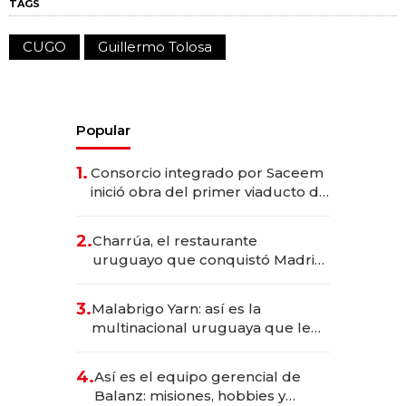
TAGS
CUGO
Guillermo Tolosa
Popular
1.
Consorcio integrado por Saceem
inició obra del primer viaducto de
los Accesos Este a Montevideo;
inversión total asciende a US$ 54
2.
Charrúa, el restaurante
millones
uruguayo que conquistó Madrid:
sirve 300 cubiertos diarios, agota
reservas con un mes de
3.
Malabrigo Yarn: así es la
anticipación y prepara apertura
multinacional uruguaya que le
da de tejer al mundo
4.
Así es el equipo gerencial de
Balanz: misiones, hobbies y