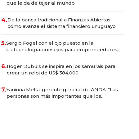
que le da de tejer al mundo
4.
De la banca tradicional a Finanzas Abiertas:
cómo avanza el sistema financiero uruguayo
5.
Sergio Fogel con el ojo puesto en la
biotecnología: consejos para emprendedores,
oportunidades de inversión y el rol de la IA
6.
Roger Dubuis se inspira en los samuráis para
crear un reloj de US$ 384.000
7.
Yaninna Mella, gerente general de ANDA: “Las
personas son más importantes que los
problemas”