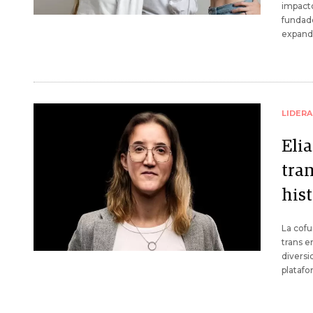
impactó
fundad
expandi
LIDER
Eli
tran
hist
La cof
trans e
diversi
platafo