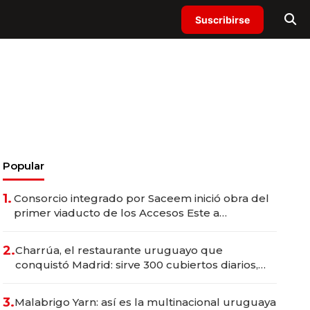
Suscribirse
Popular
1.
Consorcio integrado por Saceem inició obra del
primer viaducto de los Accesos Este a
Montevideo; inversión total asciende a US$ 54
millones
2.
Charrúa, el restaurante uruguayo que
conquistó Madrid: sirve 300 cubiertos diarios,
agota reservas con un mes de anticipación y
prepara apertura
3.
Malabrigo Yarn: así es la multinacional uruguaya