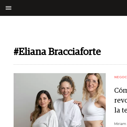
#Eliana Bracciaforte
NEGOC
Cóm
rev
la 
Miriam 