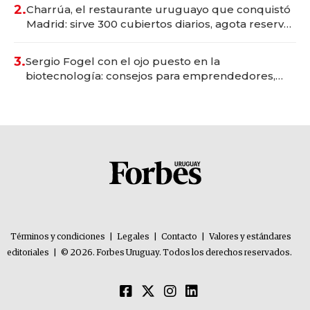
millones
2.
Charrúa, el restaurante uruguayo que conquistó
Madrid: sirve 300 cubiertos diarios, agota reservas
con un mes de anticipación y prepara apertura
3.
Sergio Fogel con el ojo puesto en la
biotecnología: consejos para emprendedores,
oportunidades de inversión y el rol de la IA
Términos y condiciones
|
Legales
|
Contacto
|
Valores y estándares
editoriales
|
© 2026. Forbes Uruguay. Todos los derechos reservados.