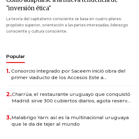
"inversión ética"
La teoría del capitalismo consciente se basa en cuatro pilares:
propósito superior, orientación a las partes interesadas, liderazgo
consciente y cultura consciente.
Popular
1.
Consorcio integrado por Saceem inició obra del
primer viaducto de los Accesos Este a
Montevideo; inversión total asciende a US$ 54
millones
2.
Charrúa, el restaurante uruguayo que conquistó
Madrid: sirve 300 cubiertos diarios, agota reservas
con un mes de anticipación y prepara apertura
3.
Malabrigo Yarn: así es la multinacional uruguaya
que le da de tejer al mundo