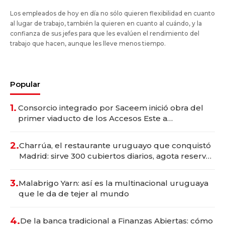
Los empleados de hoy en día no sólo quieren flexibilidad en cuanto
al lugar de trabajo, también la quieren en cuanto al cuándo, y la
confianza de sus jefes para que les evalúen el rendimiento del
trabajo que hacen, aunque les lleve menos tiempo.
Popular
1.
Consorcio integrado por Saceem inició obra del
primer viaducto de los Accesos Este a
Montevideo; inversión total asciende a US$ 54
millones
2.
Charrúa, el restaurante uruguayo que conquistó
Madrid: sirve 300 cubiertos diarios, agota reservas
con un mes de anticipación y prepara apertura
3.
Malabrigo Yarn: así es la multinacional uruguaya
que le da de tejer al mundo
4.
De la banca tradicional a Finanzas Abiertas: cómo