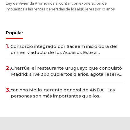
Ley de Vivienda Promovida al contar con exoneración de
impuestos a las rentas generadas de los alquileres por 10 años.
Popular
1.
Consorcio integrado por Saceem inició obra del
primer viaducto de los Accesos Este a
Montevideo; inversión total asciende a US$ 54
millones
2.
Charrúa, el restaurante uruguayo que conquistó
Madrid: sirve 300 cubiertos diarios, agota reservas
con un mes de anticipación y prepara apertura
3.
Yaninna Mella, gerente general de ANDA: “Las
personas son más importantes que los
problemas”