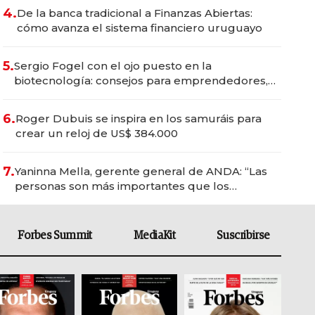
4.
De la banca tradicional a Finanzas Abiertas:
cómo avanza el sistema financiero uruguayo
5.
Sergio Fogel con el ojo puesto en la
biotecnología: consejos para emprendedores,
oportunidades de inversión y el rol de la IA
6.
Roger Dubuis se inspira en los samuráis para
crear un reloj de US$ 384.000
7.
Yaninna Mella, gerente general de ANDA: “Las
personas son más importantes que los
problemas”
Forbes Summit
MediaKit
Suscribirse