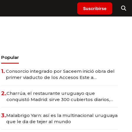
Suscribirse
Popular
1.
Consorcio integrado por Saceem inició obra del
primer viaducto de los Accesos Este a
Montevideo; inversión total asciende a US$ 54
millones
2.
Charrúa, el restaurante uruguayo que
conquistó Madrid: sirve 300 cubiertos diarios,
agota reservas con un mes de anticipación y
prepara apertura
3.
Malabrigo Yarn: así es la multinacional uruguaya
que le da de tejer al mundo