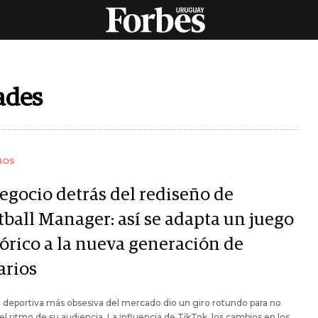
ades
IOS
negocio detrás del rediseño de
tball Manager: así se adapta un juego
tórico a la nueva generación de
arios
 deportiva más obsesiva del mercado dio un giro rotundo para no
el ritmo de su audiencia. La influencia de TikTok, los cambios en los