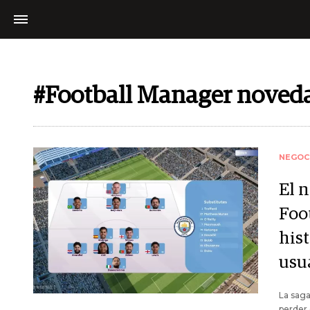
#Football Manager noved
NEGOC
El 
Foo
his
usu
La saga
perder 