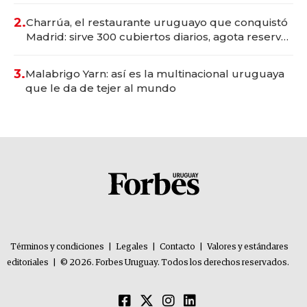
millones
2.
Charrúa, el restaurante uruguayo que conquistó
Madrid: sirve 300 cubiertos diarios, agota reservas
con un mes de anticipación y prepara apertura
3.
Malabrigo Yarn: así es la multinacional uruguaya
que le da de tejer al mundo
Términos y condiciones
|
Legales
|
Contacto
|
Valores y estándares
editoriales
|
© 2026. Forbes Uruguay. Todos los derechos reservados.