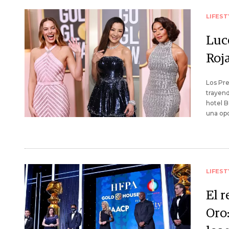
LIFEST
Luc
Roj
Los Pre
trayen
hotel B
una op
LIFEST
El 
Oro: