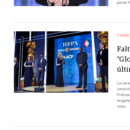
poner f
TODAY
Falt
"Gl
últ
La cere
votació
Prensa 
Angele
color.