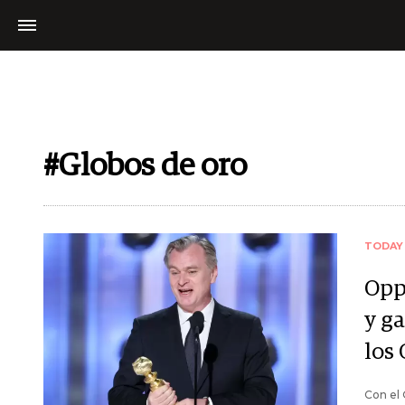
#Globos de oro
TODAY
Opp
y g
los 
Con el 