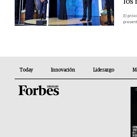
los
El próx
present
Today
Innovación
Liderazgo
M