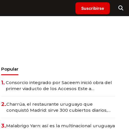
Suscribirse
Popular
1.
Consorcio integrado por Saceem inició obra del
primer viaducto de los Accesos Este a
Montevideo; inversión total asciende a US$ 54
millones
2.
Charrúa, el restaurante uruguayo que
conquistó Madrid: sirve 300 cubiertos diarios,
agota reservas con un mes de anticipación y
prepara apertura
3.
Malabrigo Yarn: así es la multinacional uruguaya