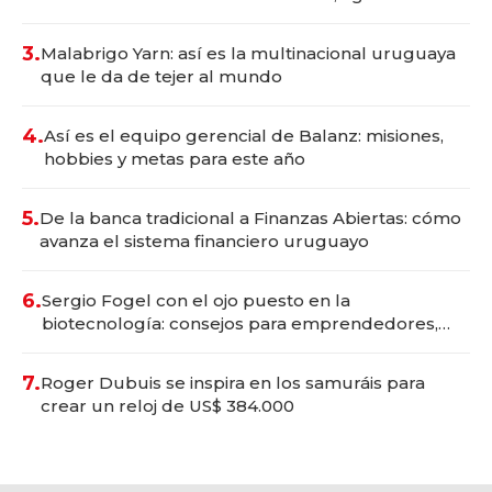
con un mes de anticipación y prepara apertura
3.
Malabrigo Yarn: así es la multinacional uruguaya
que le da de tejer al mundo
4.
Así es el equipo gerencial de Balanz: misiones,
hobbies y metas para este año
5.
De la banca tradicional a Finanzas Abiertas: cómo
avanza el sistema financiero uruguayo
6.
Sergio Fogel con el ojo puesto en la
biotecnología: consejos para emprendedores,
oportunidades de inversión y el rol de la IA
7.
Roger Dubuis se inspira en los samuráis para
crear un reloj de US$ 384.000