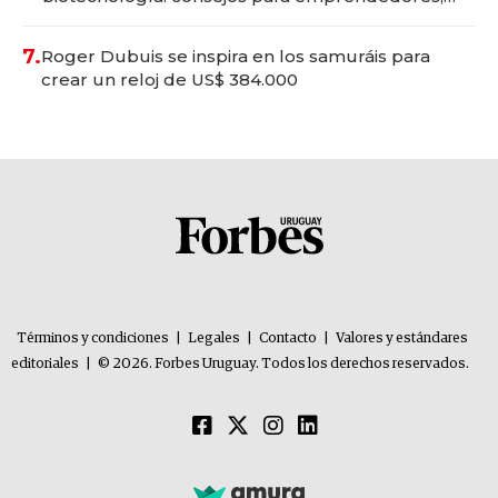
oportunidades de inversión y el rol de la IA
7.
Roger Dubuis se inspira en los samuráis para
crear un reloj de US$ 384.000
Términos y condiciones
|
Legales
|
Contacto
|
Valores y estándares
editoriales
|
© 2026. Forbes Uruguay. Todos los derechos reservados.