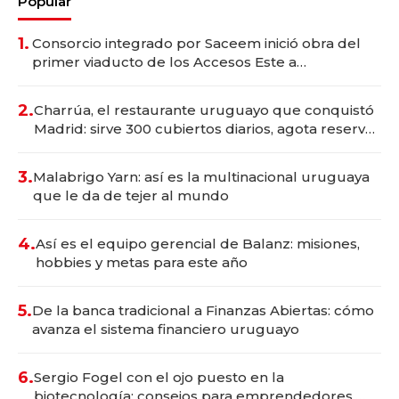
Popular
1.
Consorcio integrado por Saceem inició obra del
primer viaducto de los Accesos Este a
Montevideo; inversión total asciende a US$ 54
millones
2.
Charrúa, el restaurante uruguayo que conquistó
Madrid: sirve 300 cubiertos diarios, agota reservas
con un mes de anticipación y prepara apertura
3.
Malabrigo Yarn: así es la multinacional uruguaya
que le da de tejer al mundo
4.
Así es el equipo gerencial de Balanz: misiones,
hobbies y metas para este año
5.
De la banca tradicional a Finanzas Abiertas: cómo
avanza el sistema financiero uruguayo
6.
Sergio Fogel con el ojo puesto en la
biotecnología: consejos para emprendedores,