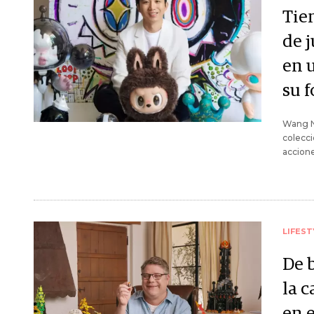
Tien
de 
en 
su 
Wang N
colecci
accione
LIFEST
De b
la 
en e