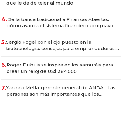
que le da de tejer al mundo
4.
De la banca tradicional a Finanzas Abiertas:
cómo avanza el sistema financiero uruguayo
5.
Sergio Fogel con el ojo puesto en la
biotecnología: consejos para emprendedores,
oportunidades de inversión y el rol de la IA
6.
Roger Dubuis se inspira en los samuráis para
crear un reloj de US$ 384.000
7.
Yaninna Mella, gerente general de ANDA: “Las
personas son más importantes que los
problemas”