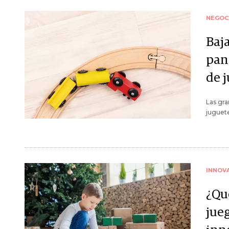
NEGOC
Baj
pan
de 
Las gra
juguete
INNOV
¿Qu
jue