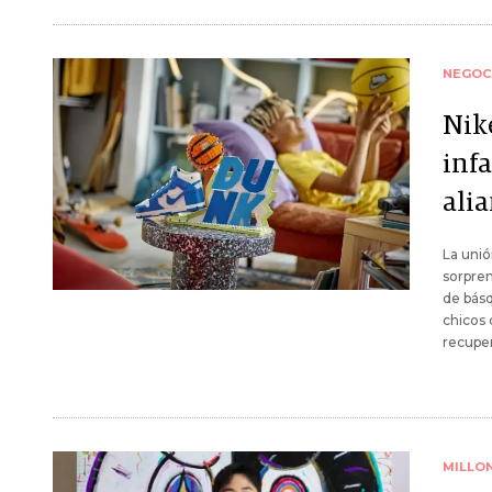
NEGOC
Nik
infa
ali
La unió
sorpren
de básq
chicos 
recuper
MILLO