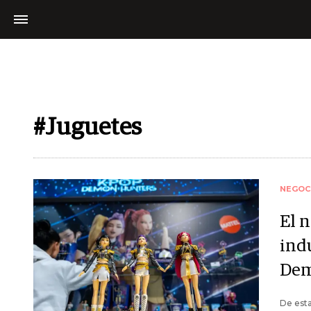
#Juguetes
NEGOC
El 
ind
Dem
De esta