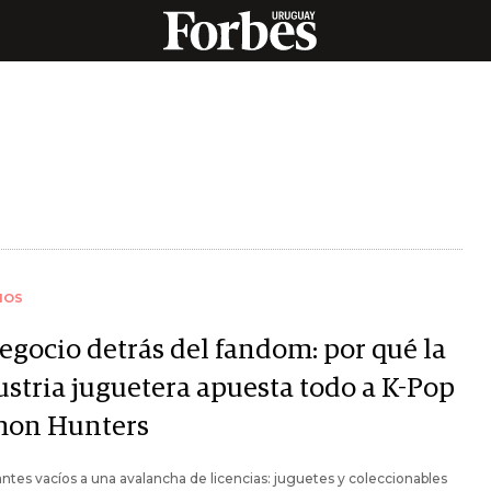
IOS
negocio detrás del fandom: por qué la
ustria juguetera apuesta todo a K-Pop
on Hunters
ntes vacíos a una avalancha de licencias: juguetes y coleccionables