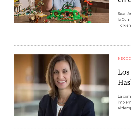
Sean As
la Coma
Tolkien
NEGOC
Los
Has
La comp
impleme
al tiem