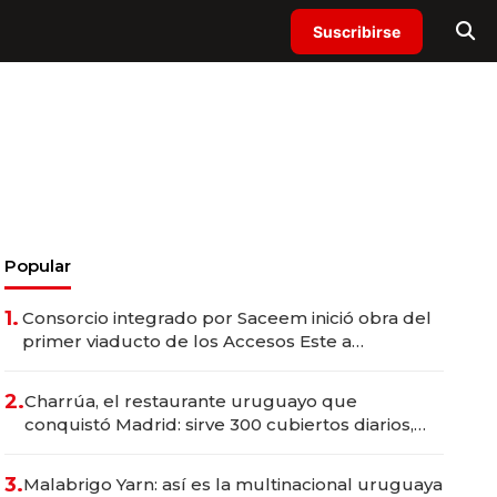
Suscribirse
Popular
1.
Consorcio integrado por Saceem inició obra del
primer viaducto de los Accesos Este a
Montevideo; inversión total asciende a US$ 54
millones
2.
Charrúa, el restaurante uruguayo que
conquistó Madrid: sirve 300 cubiertos diarios,
agota reservas con un mes de anticipación y
prepara apertura
3.
Malabrigo Yarn: así es la multinacional uruguaya