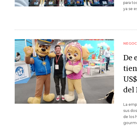
para to
ya se e
NEGOC
De 
tie
US$
del 
La empr
sus dos
de los 
gourme