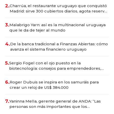
millones
2.
Charrúa, el restaurante uruguayo que conquistó
Madrid: sirve 300 cubiertos diarios, agota reservas
con un mes de anticipación y prepara apertura
3.
Malabrigo Yarn: así es la multinacional uruguaya
que le da de tejer al mundo
4.
De la banca tradicional a Finanzas Abiertas: cómo
avanza el sistema financiero uruguayo
5.
Sergio Fogel con el ojo puesto en la
biotecnología: consejos para emprendedores,
oportunidades de inversión y el rol de la IA
6.
Roger Dubuis se inspira en los samuráis para
crear un reloj de US$ 384.000
7.
Yaninna Mella, gerente general de ANDA: “Las
personas son más importantes que los
problemas”