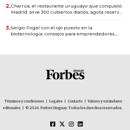
millones
2.
Charrúa, el restaurante uruguayo que conquistó
Madrid: sirve 300 cubiertos diarios, agota reservas
con un mes de anticipación y prepara apertura
3.
Sergio Fogel con el ojo puesto en la
biotecnología: consejos para emprendedores,
oportunidades de inversión y el rol de la IA
Términos y condiciones
|
Legales
|
Contacto
|
Valores y estándares
editoriales
|
© 2026. Forbes Uruguay. Todos los derechos reservados.