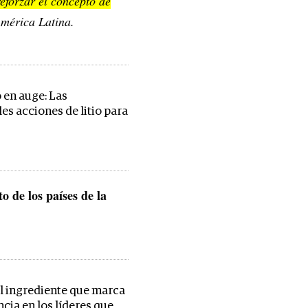
eforzar el concepto de
América Latina.
en auge: Las
es acciones de litio para
o de los países de la
el ingrediente que marca
ncia en los líderes que