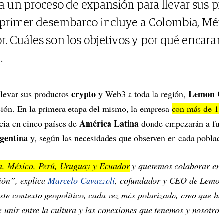
a un proceso de expansión para llevar sus p
 primer desembarco incluye a Colombia, Méx
. Cuáles son los objetivos y por qué encara
.
crypto
Lemon 
 llevar sus productos
y Web3 a toda la región,
ión. En la primera etapa del mismo, la empresa
con más de 1
América Latina
cia en cinco países de
donde empezarán a fun
gentina
y, según las necesidades que observen en cada pobl
, México, Perú, Uruguay y Ecuador
y queremos colaborar e
ión”, explica
Marcelo Cavazzoli
, cofundador y CEO de Lemon
ste contexto geopolítico, cada vez más polarizado, creo que 
 unir entre la cultura y las conexiones que tenemos y nosot