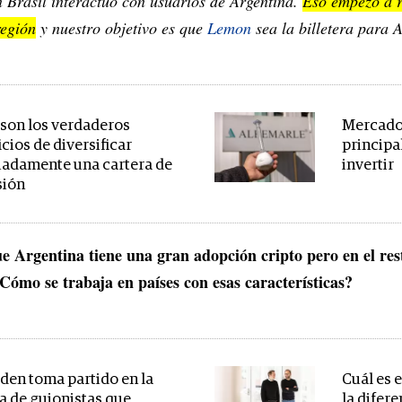
n Brasil interactuó con usuarios de Argentina.
Eso empezó a r
egión
y nuestro objetivo es que
Lemon
sea la billetera para 
 son los verdaderos
Mercado 
cios de diversificar
principal
adamente una cartera de
invertir
sión
e Argentina tiene una gran adopción cripto pero en el rest
 ¿Cómo se trabaja en países con esas características?
iden toma partido en la
Cuál es 
a de guionistas que
la difere