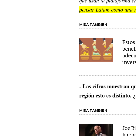
que usan la plataforma e
pensar Latam como una r
MIRA TAMBIÉN
Estos
benefi
adecu
inver
- Las cifras muestran qu
región esto es distinto.
MIRA TAMBIÉN
Joe B
huelg