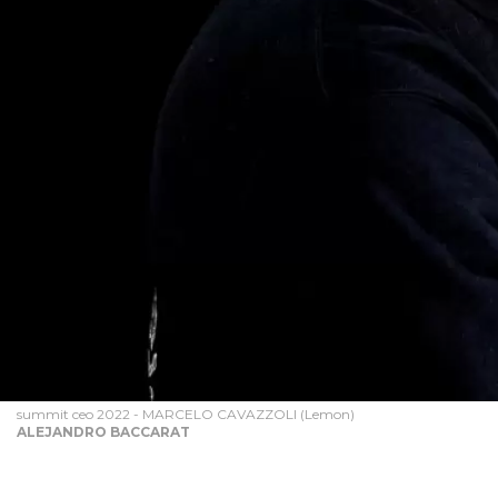
summit ceo 2022 - MARCELO CAVAZZOLI (Lemon)
ALEJANDRO BACCARAT