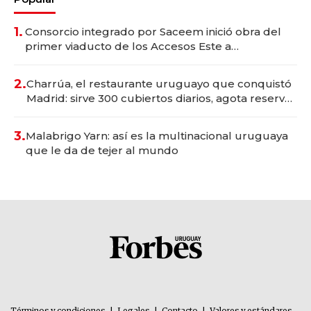
1.
Consorcio integrado por Saceem inició obra del
primer viaducto de los Accesos Este a
Montevideo; inversión total asciende a US$ 54
millones
2.
Charrúa, el restaurante uruguayo que conquistó
Madrid: sirve 300 cubiertos diarios, agota reservas
con un mes de anticipación y prepara apertura
3.
Malabrigo Yarn: así es la multinacional uruguaya
que le da de tejer al mundo