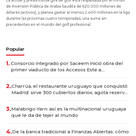
La actual y presuntuosa gira de golf está respaldada por el Fondo
de Inversión Pública de Arabia Saudita de 620.000 millones de
dólares (activos), y planea gastar al menos 2.400 millones en la liga
durante las próximas cuatro temporadas, una suma sin
precedentes en el mundo del golf profesional.
Popular
1.
Consorcio integrado por Saceem inició obra del
primer viaducto de los Accesos Este a
Montevideo; inversión total asciende a US$ 54
millones
2.
Charrúa, el restaurante uruguayo que conquistó
Madrid: sirve 300 cubiertos diarios, agota reservas
con un mes de anticipación y prepara apertura
3.
Malabrigo Yarn: así es la multinacional uruguaya
que le da de tejer al mundo
4.
De la banca tradicional a Finanzas Abiertas: cómo