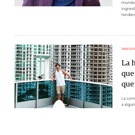
mundo 
ingresó
tenden
INNOV
La h
que
que
La comp
a algun