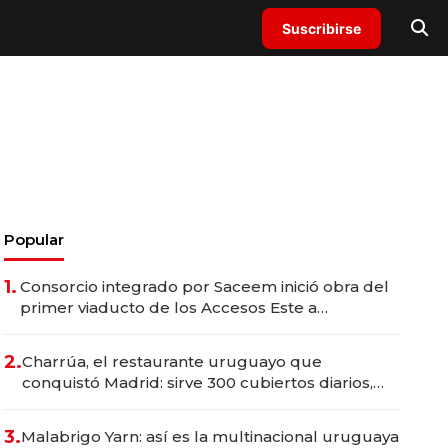
Suscribirse
Popular
1.
Consorcio integrado por Saceem inició obra del
primer viaducto de los Accesos Este a
Montevideo; inversión total asciende a US$ 54
millones
2.
Charrúa, el restaurante uruguayo que
conquistó Madrid: sirve 300 cubiertos diarios,
agota reservas con un mes de anticipación y
prepara apertura
3.
Malabrigo Yarn: así es la multinacional uruguaya