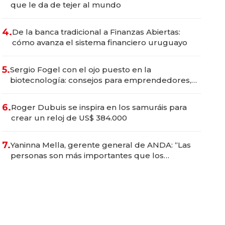
que le da de tejer al mundo
4.
De la banca tradicional a Finanzas Abiertas:
cómo avanza el sistema financiero uruguayo
5.
Sergio Fogel con el ojo puesto en la
biotecnología: consejos para emprendedores,
oportunidades de inversión y el rol de la IA
6.
Roger Dubuis se inspira en los samuráis para
crear un reloj de US$ 384.000
7.
Yaninna Mella, gerente general de ANDA: “Las
personas son más importantes que los
problemas”