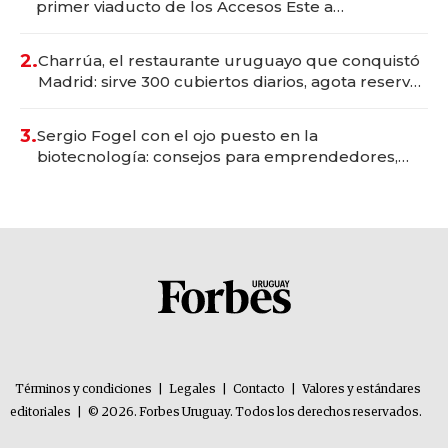
primer viaducto de los Accesos Este a
Montevideo; inversión total asciende a US$ 54
millones
2.
Charrúa, el restaurante uruguayo que conquistó
Madrid: sirve 300 cubiertos diarios, agota reservas
con un mes de anticipación y prepara apertura
3.
Sergio Fogel con el ojo puesto en la
biotecnología: consejos para emprendedores,
oportunidades de inversión y el rol de la IA
Términos y condiciones
|
Legales
|
Contacto
|
Valores y estándares
editoriales
|
© 2026. Forbes Uruguay. Todos los derechos reservados.