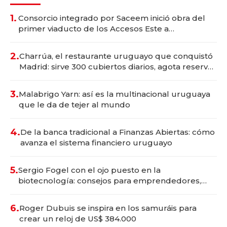
1.
Consorcio integrado por Saceem inició obra del
primer viaducto de los Accesos Este a
Montevideo; inversión total asciende a US$ 54
millones
2.
Charrúa, el restaurante uruguayo que conquistó
Madrid: sirve 300 cubiertos diarios, agota reservas
con un mes de anticipación y prepara apertura
3.
Malabrigo Yarn: así es la multinacional uruguaya
que le da de tejer al mundo
4.
De la banca tradicional a Finanzas Abiertas: cómo
avanza el sistema financiero uruguayo
5.
Sergio Fogel con el ojo puesto en la
biotecnología: consejos para emprendedores,
oportunidades de inversión y el rol de la IA
6.
Roger Dubuis se inspira en los samuráis para
crear un reloj de US$ 384.000