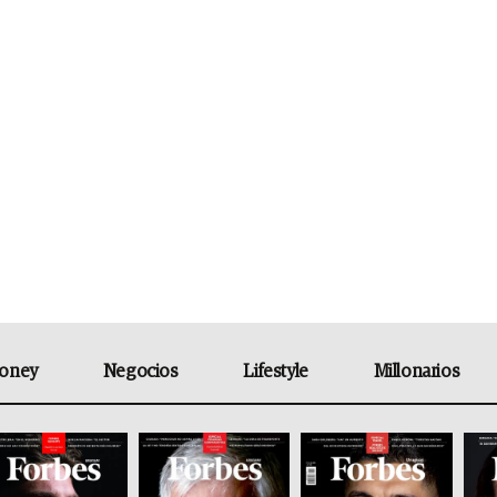
oney
Negocios
Lifestyle
Millonarios