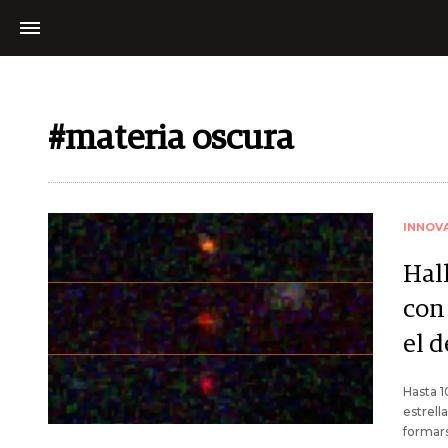
#materia oscura
INNOV
Hall
con
el d
Hasta 1
estrell
formars