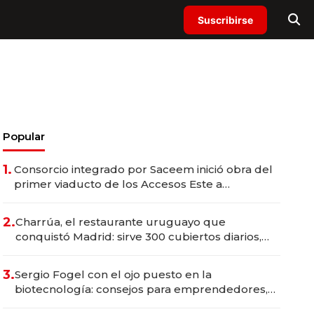
Suscribirse
Popular
1.
Consorcio integrado por Saceem inició obra del
primer viaducto de los Accesos Este a
Montevideo; inversión total asciende a US$ 54
millones
2.
Charrúa, el restaurante uruguayo que
conquistó Madrid: sirve 300 cubiertos diarios,
agota reservas con un mes de anticipación y
prepara apertura
3.
Sergio Fogel con el ojo puesto en la
biotecnología: consejos para emprendedores,
oportunidades de inversión y el rol de la IA