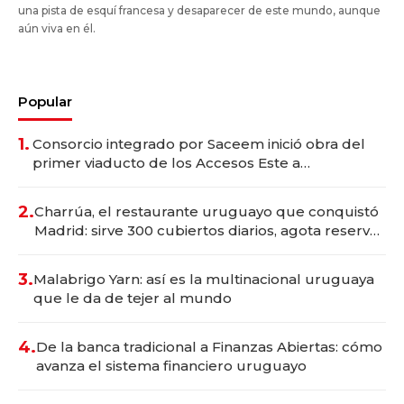
una pista de esquí francesa y desaparecer de este mundo, aunque
aún viva en él.
Popular
1.
Consorcio integrado por Saceem inició obra del
primer viaducto de los Accesos Este a
Montevideo; inversión total asciende a US$ 54
millones
2.
Charrúa, el restaurante uruguayo que conquistó
Madrid: sirve 300 cubiertos diarios, agota reservas
con un mes de anticipación y prepara apertura
3.
Malabrigo Yarn: así es la multinacional uruguaya
que le da de tejer al mundo
4.
De la banca tradicional a Finanzas Abiertas: cómo
avanza el sistema financiero uruguayo