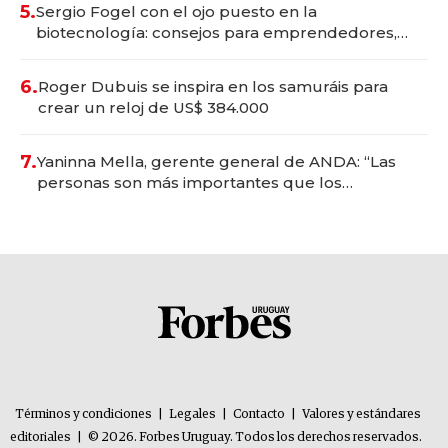
5.
Sergio Fogel con el ojo puesto en la
biotecnología: consejos para emprendedores,
oportunidades de inversión y el rol de la IA
6.
Roger Dubuis se inspira en los samuráis para
crear un reloj de US$ 384.000
7.
Yaninna Mella, gerente general de ANDA: “Las
personas son más importantes que los
problemas”
Términos y condiciones
|
Legales
|
Contacto
|
Valores y estándares
editoriales
|
© 2026. Forbes Uruguay. Todos los derechos reservados.