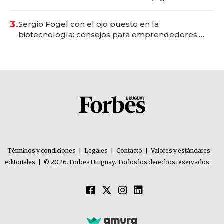
con un mes de anticipación y prepara apertura
3.
Sergio Fogel con el ojo puesto en la
biotecnología: consejos para emprendedores,
oportunidades de inversión y el rol de la IA
Términos y condiciones
|
Legales
|
Contacto
|
Valores y estándares
editoriales
|
© 2026. Forbes Uruguay. Todos los derechos reservados.