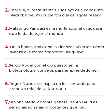
Montevideo; inversión total asciende a US$ 54
millones
2.
Charrúa, el restaurante uruguayo que conquistó
Madrid: sirve 300 cubiertos diarios, agota reservas
con un mes de anticipación y prepara apertura
3.
Malabrigo Yarn: así es la multinacional uruguaya
que le da de tejer al mundo
4.
De la banca tradicional a Finanzas Abiertas: cómo
avanza el sistema financiero uruguayo
5.
Sergio Fogel con el ojo puesto en la
biotecnología: consejos para emprendedores,
oportunidades de inversión y el rol de la IA
6.
Roger Dubuis se inspira en los samuráis para
crear un reloj de US$ 384.000
7.
Yaninna Mella, gerente general de ANDA: “Las
personas son más importantes que los