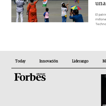
una
El pat
millone
Techno
Today
Innovación
Liderazgo
M