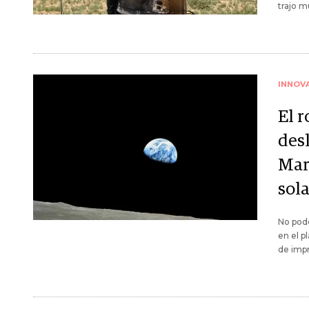
trajo m
INNOV
El 
des
Mar
sola
No podé
en el p
de impr