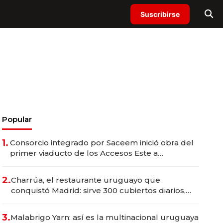
Suscribirse
Popular
1.
Consorcio integrado por Saceem inició obra del
primer viaducto de los Accesos Este a
Montevideo; inversión total asciende a US$ 54
millones
2.
Charrúa, el restaurante uruguayo que
conquistó Madrid: sirve 300 cubiertos diarios,
agota reservas con un mes de anticipación y
prepara apertura
3.
Malabrigo Yarn: así es la multinacional uruguaya