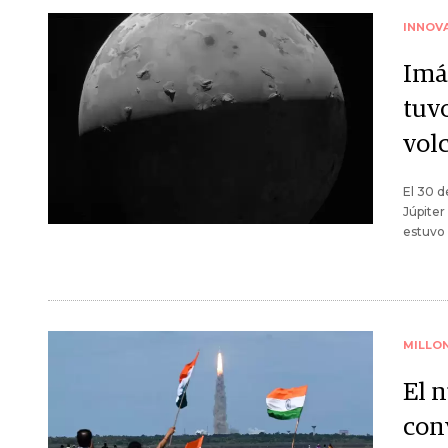
INNOV
Imá
tuv
vol
El 30 d
Júpiter
estuvo 
MILLO
El n
conv