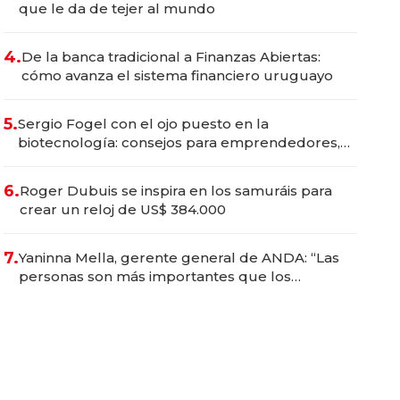
que le da de tejer al mundo
4.
De la banca tradicional a Finanzas Abiertas:
cómo avanza el sistema financiero uruguayo
5.
Sergio Fogel con el ojo puesto en la
biotecnología: consejos para emprendedores,
oportunidades de inversión y el rol de la IA
6.
Roger Dubuis se inspira en los samuráis para
crear un reloj de US$ 384.000
7.
Yaninna Mella, gerente general de ANDA: “Las
personas son más importantes que los
problemas”