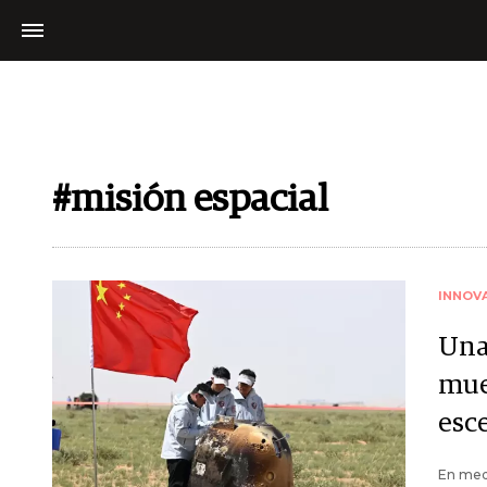
#misión espacial
INNOV
Una
mues
esc
En medi