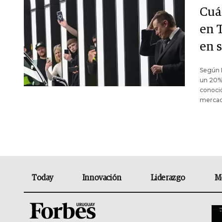
Cuá
en 
en 
Según R
un 20% 
conoció
mercad
Today
Innovación
Liderazgo
M