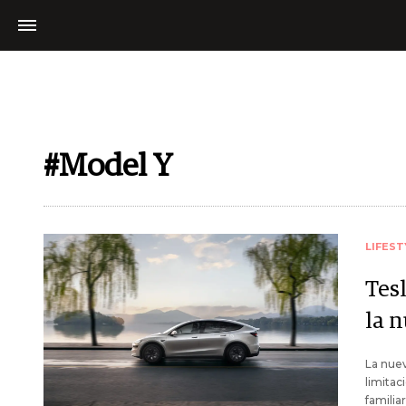
#Model Y
LIFEST
Tesl
la 
La nuev
limitac
familia