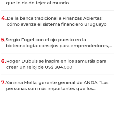
que le da de tejer al mundo
4.
De la banca tradicional a Finanzas Abiertas:
cómo avanza el sistema financiero uruguayo
5.
Sergio Fogel con el ojo puesto en la
biotecnología: consejos para emprendedores,
oportunidades de inversión y el rol de la IA
6.
Roger Dubuis se inspira en los samuráis para
crear un reloj de US$ 384.000
7.
Yaninna Mella, gerente general de ANDA: “Las
personas son más importantes que los
problemas”