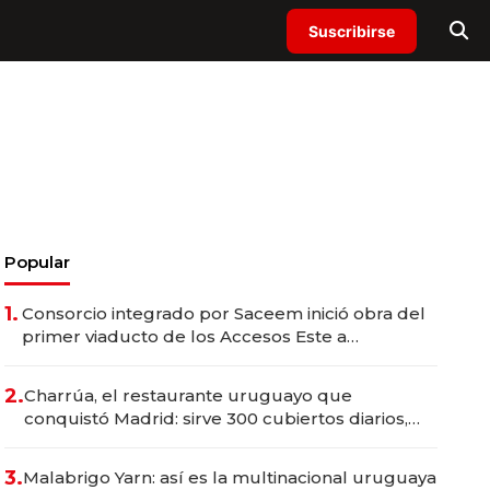
Suscribirse
Popular
1.
Consorcio integrado por Saceem inició obra del
primer viaducto de los Accesos Este a
Montevideo; inversión total asciende a US$ 54
millones
2.
Charrúa, el restaurante uruguayo que
conquistó Madrid: sirve 300 cubiertos diarios,
agota reservas con un mes de anticipación y
prepara apertura
3.
Malabrigo Yarn: así es la multinacional uruguaya