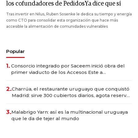
los cofundadores de PedidosYa dice que sí
Tras invertir en Nilus, Ruben Sosenke le dedica su tiempo y energía
como CTO para consolidar esta organización que hace más
accesible la alimentación de comunidades vulnerables
Popular
1.
Consorcio integrado por Saceem inició obra del
primer viaducto de los Accesos Este a
Montevideo; inversión total asciende a US$ 54
millones
2.
Charrúa, el restaurante uruguayo que conquistó
Madrid: sirve 300 cubiertos diarios, agota reservas
con un mes de anticipación y prepara apertura
3.
Malabrigo Yarn: así es la multinacional uruguaya
que le da de tejer al mundo