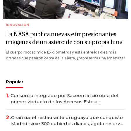
INNOVACIÓN
La NASA publica nuevas e impresionantes
imágenes de un asteroide con su propia luna
El cuerpo rocoso mide 1,5 kilómetros y está entre los diez más
grandes que pasaron cerca de la Tierra, ¿representa una amenaza?
Popular
1.
Consorcio integrado por Saceem inició obra del
primer viaducto de los Accesos Este a
Montevideo; inversión total asciende a US$ 54
millones
2.
Charrúa, el restaurante uruguayo que conquistó
Madrid: sirve 300 cubiertos diarios, agota reservas
con un mes de anticipación y prepara apertura