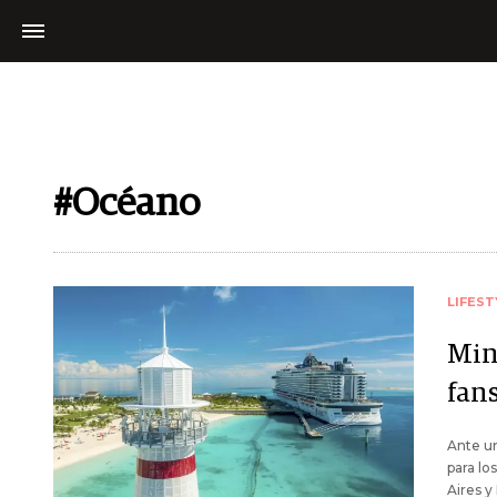
#Océano
LIFEST
Min
fans
Ante un
para lo
Aires y