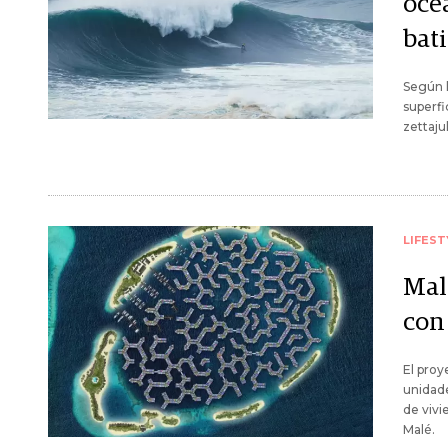
océ
bati
Según l
superfi
zettaju
LIFEST
Mal
con
El proy
unidade
de vivi
Malé.