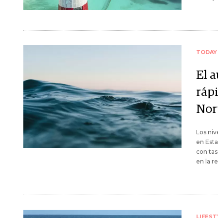
TODAY
El 
ráp
Nor
Los niv
en Esta
con tas
en la r
LIFEST