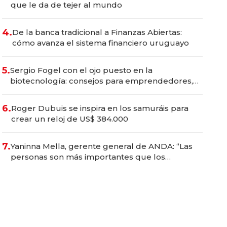
que le da de tejer al mundo
4.
De la banca tradicional a Finanzas Abiertas:
cómo avanza el sistema financiero uruguayo
5.
Sergio Fogel con el ojo puesto en la
biotecnología: consejos para emprendedores,
oportunidades de inversión y el rol de la IA
6.
Roger Dubuis se inspira en los samuráis para
crear un reloj de US$ 384.000
7.
Yaninna Mella, gerente general de ANDA: “Las
personas son más importantes que los
problemas”