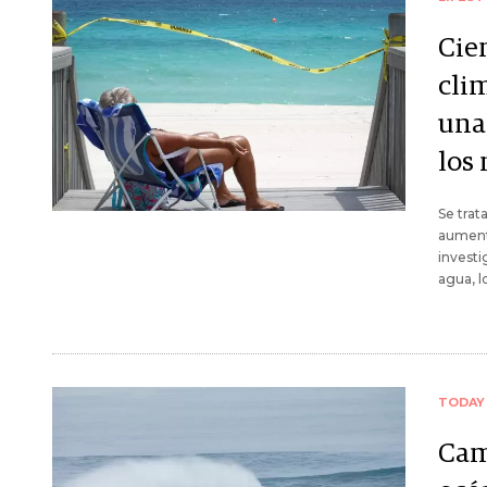
Cien
cli
una
los
Se trat
aumenta
investi
agua, l
TODAY
Cam