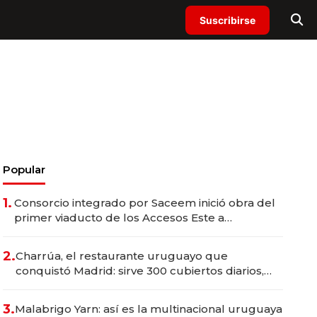
Suscribirse
Popular
1.
Consorcio integrado por Saceem inició obra del
primer viaducto de los Accesos Este a
Montevideo; inversión total asciende a US$ 54
millones
2.
Charrúa, el restaurante uruguayo que
conquistó Madrid: sirve 300 cubiertos diarios,
agota reservas con un mes de anticipación y
prepara apertura
3.
Malabrigo Yarn: así es la multinacional uruguaya